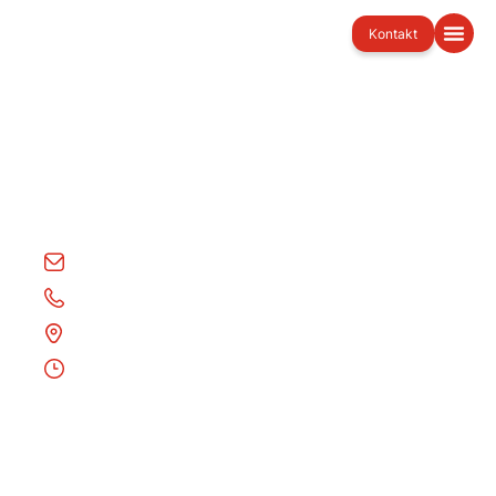
Kontakt
Kontaktieren Sie uns
Unser freundliches Team freut sich darauf, von
Ihnen zu hören.
info@car-tex.de
+494078073191
Süderstraße 167, 20537 Hamburg
Mo.-Fr.: 08:00-17:30 Uhr