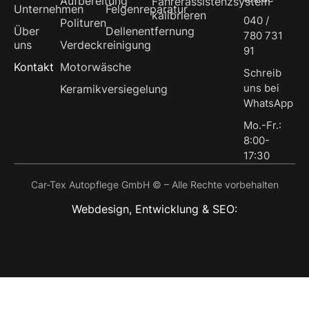
Aufbereitung
Fahrerassistenzsystem
Unternehmen
Felgenreparatur
kalibrieren
040 /
Polituren
Über
Dellenentfernung
780 731
uns
Verdeckreinigung
91
Kontakt
Motorwäsche
Schreib
uns bei
Keramikversiegelung
WhatsApp
Mo.-Fr.:
8:00-
17:30
Car-Tex Autopflege GmbH © – Alle Rechte vorbehalten
Webdesign, Entwicklung & SEO: