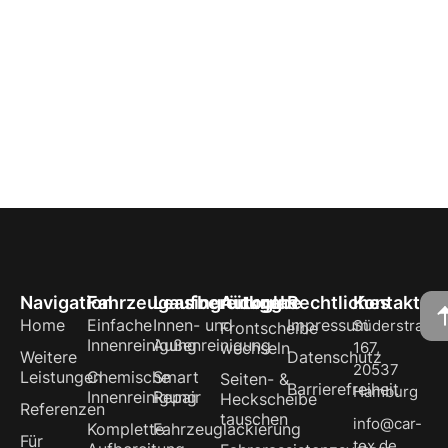
Navigation
Fahrzeugaufbereitung
Leasingrückgabe
Autoglas
Rechtliches
Kontakt
Home
Einfache
Innen- und
Impressum
Süderstraße
Frontscheibe
Innenreinigung
Außenreinigung
wechseln
167,
Weitere
Datenschutz
20537
Leistungen
Chemische
Smart
Seiten- &
Barrierefreiheit
Hamburg
Innenreinigung
Repair
Heckscheibe
Referenzen
tauschen
info@car-
Komplette
Fahrzeuglackierung
Für
tex.de